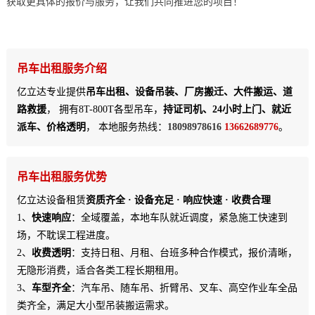
获取更具体的报价与服务，让我们共同推进您的项目！
吊车出租服务介绍
亿立达专业提供
吊车出租、设备吊装、厂房搬迁、大件搬运、道
路救援
， 拥有8T-800T各型吊车，
持证司机、24小时上门、就近
派车、价格透明
， 本地服务热线：
18098978616
13662689776
。
吊车出租服务优势
亿立达设备租赁
资质齐全 · 设备充足 · 响应快速 · 收费合理
1、
快速响应
：全域覆盖，本地车队就近调度，紧急施工快速到
场，不耽误工程进度。
2、
收费透明
：支持日租、月租、台班多种合作模式，报价清晰，
无隐形消费，适合各类工程长期租用。
3、
车型齐全
：汽车吊、随车吊、折臂吊、叉车、高空作业车全品
类齐全，满足大小型吊装搬运需求。