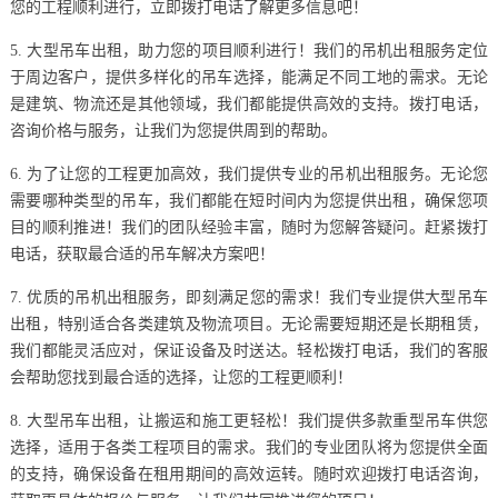
您的工程顺利进行，立即拨打电话了解更多信息吧！
5. 大型吊车出租，助力您的项目顺利进行！我们的吊机出租服务定位
于周边客户，提供多样化的吊车选择，能满足不同工地的需求。无论
是建筑、物流还是其他领域，我们都能提供高效的支持。拨打电话，
咨询价格与服务，让我们为您提供周到的帮助。
6. 为了让您的工程更加高效，我们提供专业的吊机出租服务。无论您
需要哪种类型的吊车，我们都能在短时间内为您提供出租，确保您项
目的顺利推进！我们的团队经验丰富，随时为您解答疑问。赶紧拨打
电话，获取最合适的吊车解决方案吧！
7. 优质的吊机出租服务，即刻满足您的需求！我们专业提供大型吊车
出租，特别适合各类建筑及物流项目。无论需要短期还是长期租赁，
我们都能灵活应对，保证设备及时送达。轻松拨打电话，我们的客服
会帮助您找到最合适的选择，让您的工程更顺利！
8. 大型吊车出租，让搬运和施工更轻松！我们提供多款重型吊车供您
选择，适用于各类工程项目的需求。我们的专业团队将为您提供全面
的支持，确保设备在租用期间的高效运转。随时欢迎拨打电话咨询，