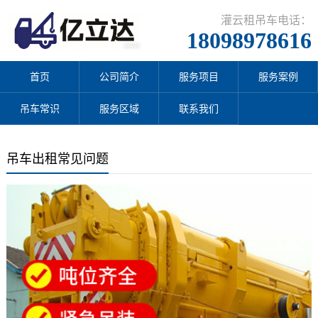
灌云租吊车电话：
18098978616
首页
公司简介
服务项目
服务案例
吊车常识
服务区域
联系我们
吊车出租常见问题