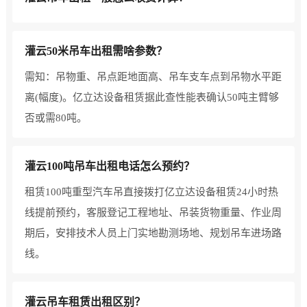
灌云50米吊车出租需啥参数？
需知：吊物重、吊点距地面高、吊车支车点到吊物水平距
离(幅度)。亿立达设备租赁据此查性能表确认50吨主臂够
否或需80吨。
灌云100吨吊车出租电话怎么预约？
租赁100吨重型汽车吊直接拨打亿立达设备租赁24小时热
线提前预约，客服登记工程地址、吊装货物重量、作业周
期后，安排技术人员上门实地勘测场地、规划吊车进场路
线。
灌云吊车租赁出租区别？