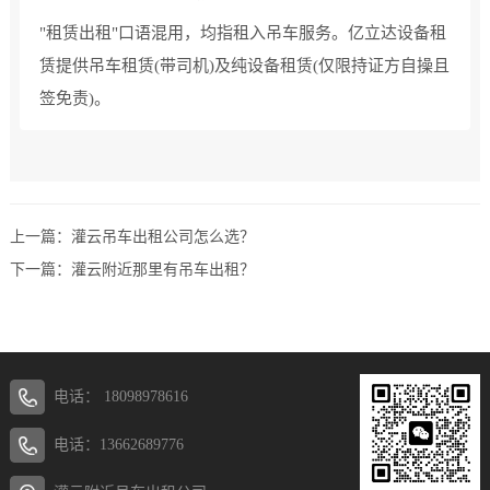
"租赁出租"口语混用，均指租入吊车服务。亿立达设备租
赁提供吊车租赁(带司机)及纯设备租赁(仅限持证方自操且
签免责)。
上一篇：
灌云吊车出租公司怎么选？
下一篇：
灌云附近那里有吊车出租？
电话： 18098978616
电话：13662689776