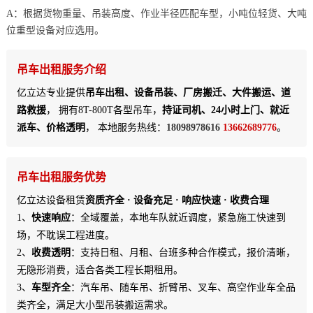
A：根据货物重量、吊装高度、作业半径匹配车型，小吨位轻货、大吨
位重型设备对应选用。
吊车出租服务介绍
亿立达专业提供
吊车出租、设备吊装、厂房搬迁、大件搬运、道
路救援
， 拥有8T-800T各型吊车，
持证司机、24小时上门、就近
派车、价格透明
， 本地服务热线：
18098978616
13662689776
。
吊车出租服务优势
亿立达设备租赁
资质齐全 · 设备充足 · 响应快速 · 收费合理
1、
快速响应
：全域覆盖，本地车队就近调度，紧急施工快速到
场，不耽误工程进度。
2、
收费透明
：支持日租、月租、台班多种合作模式，报价清晰，
无隐形消费，适合各类工程长期租用。
3、
车型齐全
：汽车吊、随车吊、折臂吊、叉车、高空作业车全品
类齐全，满足大小型吊装搬运需求。