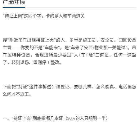
产品详情
"持证上岗"这四个字，卡的是人和车两道关
搜"附近吊车出租持证上岗"的人，多半是施工员、安全员、园区设备
主管——你要的不是"车能来"，是"车来了安监/物业那一关能过"。吊
车属特种设备，合规进场最少要过"人+车+险"三道证，任何一道缺
了，轻则返场、重则停工整改。
下面把"持证"这件事拆透：谁要证、要哪几样、怎么验真、电话里怎
么问才不返工。
一、"持证上岗"到底指哪几本证（90%的人只想到一半）