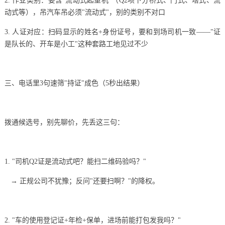
2. 作业类别：要含"流动式起重机"（Q2项下分桥式、门式、塔式、流
动式等），吊汽车吊必须"流动式"，别的类别不对口
3. 人证对应：扫码显示的姓名+身份证号，要和到场司机一致——"证
是队长的、开车是小工"这种套路工地见过不少
三、电话里3句速筛"持证"成色（5秒出结果）
拨通候选号，别先聊价，先丢这三句：
1. "司机Q2证是流动式吧？能扫二维码验吗？"
→ 正规公司不犹豫；反问"还要扫啊？"的降权。
2. "车的使用登记证+年检+保单，进场前能打包发我吗？"