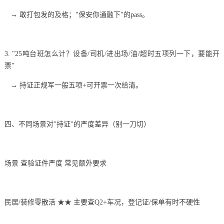
→ 敢打包发的及格；"保安你通融下"的pass。
3. "25吨台班怎么计？设备/司机/进出场/油/超时五项列一下，要能开
票"
→ 持证正规军一般五项+可开票一次给清。
四、不同场景对"持证"的严度差异（别一刀切）
场景 查验证件严度 常见额外要求
民居/装修零散活 ★★ 主要查Q2+车况，登记证/保单有时不硬性