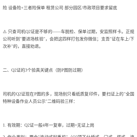
险 设备险+三者险保单 租赁公司 部分园区/市政项目要求留底
⚠️ 只查司机Q2证是不够的——车脱检、保单过期，安监照样卡。正规
公司听到"要进场核验"，会把这四样打包发你微信；支吾"证在车上/下
次补"的，直接劝退。
二、Q2证的3个验真关键点（防P图防过期）
司机的Q2证现在P图的多，现场别只看纸质复印件，要扫证上的"全国
特种设备作业人员公示"二维码验三样：
1. 有效期：Q2证一般4年一复审，过期=无证上岗