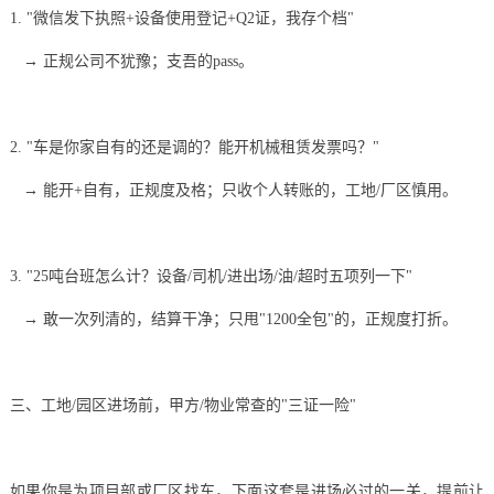
1. "微信发下执照+设备使用登记+Q2证，我存个档"
→ 正规公司不犹豫；支吾的pass。
2. "车是你家自有的还是调的？能开机械租赁发票吗？"
→ 能开+自有，正规度及格；只收个人转账的，工地/厂区慎用。
3. "25吨台班怎么计？设备/司机/进出场/油/超时五项列一下"
→ 敢一次列清的，结算干净；只甩"1200全包"的，正规度打折。
三、工地/园区进场前，甲方/物业常查的"三证一险"
如果你是为项目部或厂区找车，下面这套是进场必过的一关，提前让