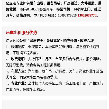
亿立达专业提供
吊车出租、设备吊装、厂房搬迁、大件搬运、道
路救援
， 拥有8T-800T各型吊车，
持证司机、24小时上门、就近
派车、价格透明
， 本地服务热线：
18098978616
13662689776
。
吊车出租服务优势
亿立达设备租赁
资质齐全 · 设备充足 · 响应快速 · 收费合理
1、
快速响应
：全域覆盖，本地车队就近调度，紧急施工快速到
场，不耽误工程进度。
2、
收费透明
：支持日租、月租、台班多种合作模式，报价清晰，
无隐形消费，适合各类工程长期租用。
3、
车型齐全
：汽车吊、随车吊、折臂吊、叉车、高空作业车全品
类齐全，满足大小型吊装搬运需求。
4、
专业作业
：全体操作人员持证上岗，施工经验丰富，严格规范
作业流程，保障施工稳定。