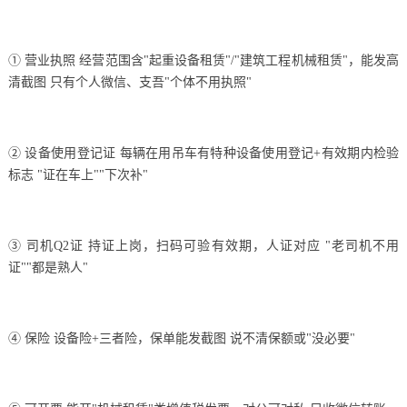
① 营业执照 经营范围含"起重设备租赁"/"建筑工程机械租赁"，能发高
清截图 只有个人微信、支吾"个体不用执照"
② 设备使用登记证 每辆在用吊车有特种设备使用登记+有效期内检验
标志 "证在车上""下次补"
③ 司机Q2证 持证上岗，扫码可验有效期，人证对应 "老司机不用
证""都是熟人"
④ 保险 设备险+三者险，保单能发截图 说不清保额或"没必要"