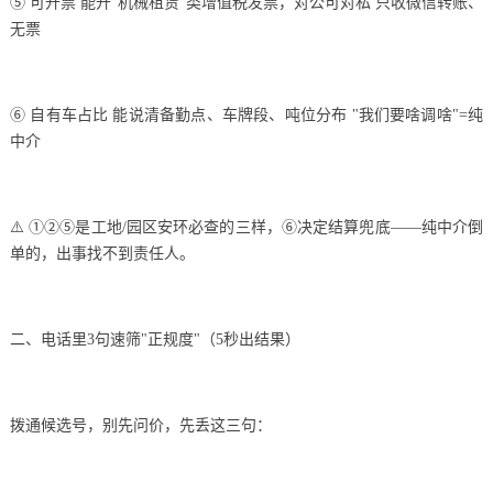
⑤ 可开票 能开"机械租赁"类增值税发票，对公可对私 只收微信转账、
无票
⑥ 自有车占比 能说清备勤点、车牌段、吨位分布 "我们要啥调啥"=纯
中介
⚠️ ①②⑤是工地/园区安环必查的三样，⑥决定结算兜底——纯中介倒
单的，出事找不到责任人。
二、电话里3句速筛"正规度"（5秒出结果）
拨通候选号，别先问价，先丢这三句：