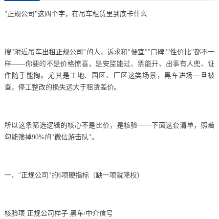
"正规公司"这四个字，在吊车租赁里到底卡什么
搜"附近吊车出租正规公司"的人，诉求和"便宜""口碑""性价比"都不一
样——你要的不是价格惊喜，是安监能过、票能开、出事有人兜、证
件随手能掏。尤其是工地、园区、厂区这类场景，黑车进场一旦被
查，停工整改的损失远大于租赁差价。
所以这条筛选逻辑的核心不是比价，是核验——下面这套清单，照着
勾能筛掉90%的"微信游击队"。
一、"正规公司"的6项硬指标（缺一项就降权）
核验项 正规公司样子 黑车/中介信号